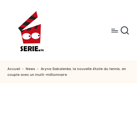
Skip
to
content
s
Watch
all
e
Accueil
-
News
-
Aryna Sabalenka, la nouvelle étoile du tennis, en
trending
couple avec un multi-millionnaire
r
viral
video
i
e
.
t
n