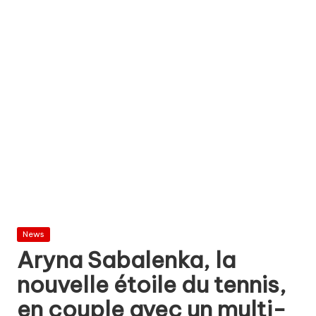
Posted
News
in
Aryna Sabalenka, la
nouvelle étoile du tennis,
en couple avec un multi-