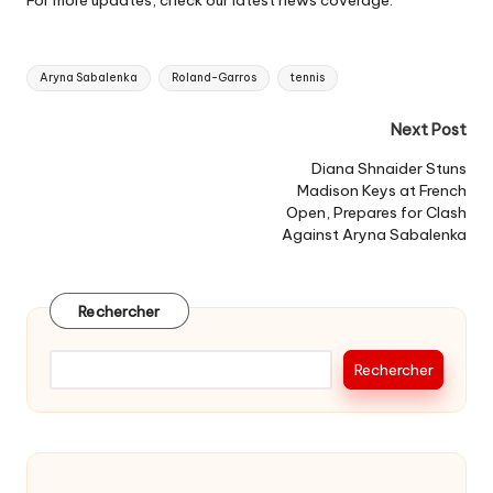
For more updates, check our
latest news coverage
.
Tags:
Aryna Sabalenka
Roland-Garros
tennis
Post
Next Post
navigation
Diana Shnaider Stuns
Madison Keys at French
Open, Prepares for Clash
Against Aryna Sabalenka
Rechercher
Rechercher