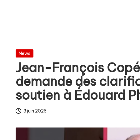
t
n
Posted
News
in
Jean-François Copé 
demande des clarifi
soutien à Édouard Ph
3 juin 2026