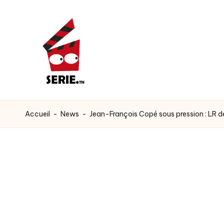
Skip
to
content
s
Watch
all
e
Accueil
-
News
-
Jean-François Copé sous pression : LR d
trending
r
viral
video
i
e
.