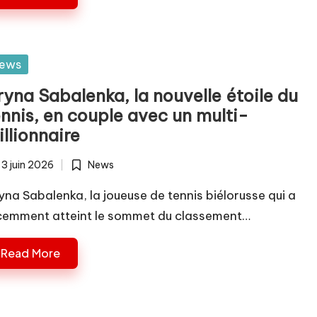
sted
ews
ryna Sabalenka, la nouvelle étoile du
ennis, en couple avec un multi-
llionnaire
3 juin 2026
News
Posted
in
yna Sabalenka, la joueuse de tennis biélorusse qui a
cemment atteint le sommet du classement…
Read More