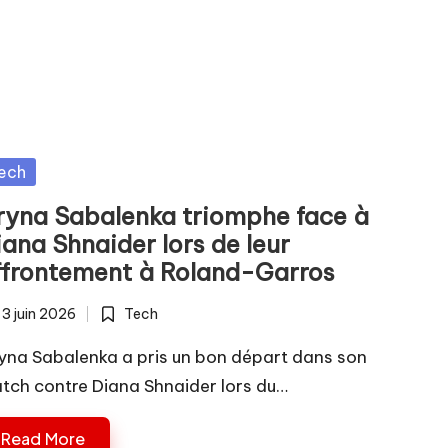
sted
ech
ryna Sabalenka triomphe face à
ana Shnaider lors de leur
ffrontement à Roland-Garros
3 juin 2026
Tech
Posted
in
yna Sabalenka a pris un bon départ dans son
tch contre Diana Shnaider lors du…
Read More